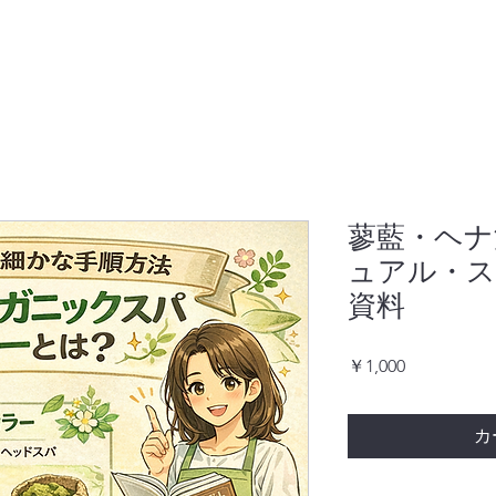
蓼藍・ヘナ
ュアル・ス
資料
価
￥1,000
格
カ